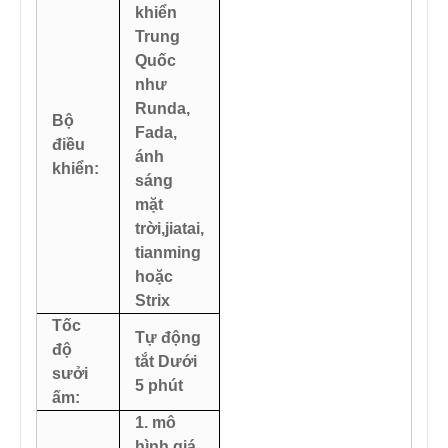
khiển
Trung
Quốc
như
Runda,
Bộ
Fada,
điều
ánh
khiển:
sáng
mặt
trời,
jiatai,
tianming
hoặc
Strix
Tốc
Tự động
độ
tắt Dưới
sưởi
5 phút
ấm:
1. mô
hình giá