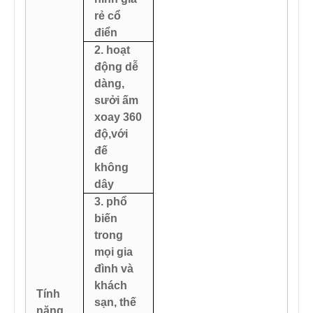
rẻ cổ
điển
2. hoạt
động dễ
dàng,
sưởi ấm
xoay 360
độ,
với
đế
không
dây
3. phổ
biến
trong
mọi gia
đình và
khách
Tính
sạn, thế
năng