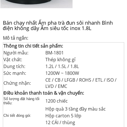
Bán chạy nhất Ấm pha trà đun sôi nhanh Bình
điện không dây Ấm siêu tốc inox 1.8L
Mô tả ngắn:
Thông tin chi tiết sản phẩm:
Người mẫu:
BM-1801
Vật chất:
Thép không gỉ
Dung tích:
1.2L / 1.5L / 1.8L
Sức mạnh:
1200W ~ 1800W
CE / CB / LFGB / ROHS / ETL / ISO /
Chứng nhận:
LVD / EMC
Điều khoản thanh toán & vận chuyển:
Số lượng đặt hàng tối
1200 chiếc
thiểu:
Hộp quà 3 tầng đầy màu sắc
Hộp carton 5 lớp
Chi tiết đóng gói:
12 CÁI / thùng