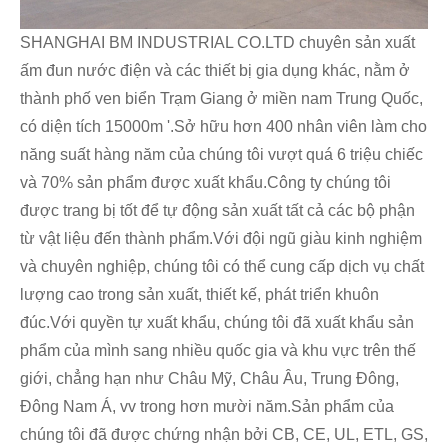
SHANGHAI BM INDUSTRIAL CO.LTD chuyên sản xuất
ấm đun nước điện và các thiết bị gia dụng khác, nằm ở
thành phố ven biển Trạm Giang ở miền nam Trung Quốc,
có diện tích 15000m '.Sở hữu hơn 400 nhân viên làm cho
năng suất hàng năm của chúng tôi vượt quá 6 triệu chiếc
và 70% sản phẩm được xuất khẩu.Công ty chúng tôi
được trang bị tốt để tự động sản xuất tất cả các bộ phận
từ vật liệu đến thành phẩm.Với đội ngũ giàu kinh nghiệm
và chuyên nghiệp, chúng tôi có thể cung cấp dịch vụ chất
lượng cao trong sản xuất, thiết kế, phát triển khuôn
đúc.Với quyền tự xuất khẩu, chúng tôi đã xuất khẩu sản
phẩm của mình sang nhiều quốc gia và khu vực trên thế
giới, chẳng hạn như Châu Mỹ, Châu Âu, Trung Đông,
Đông Nam Á, vv trong hơn mười năm.Sản phẩm của
chúng tôi đã được chứng nhận bởi CB, CE, UL, ETL, GS,