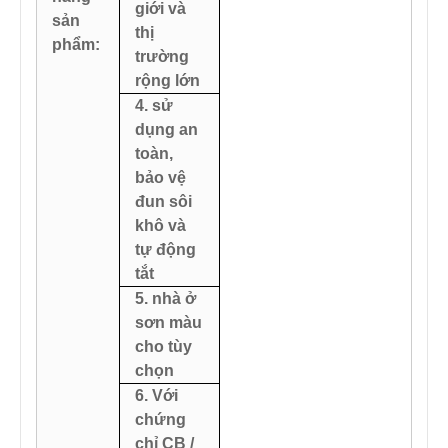
giới và
sản
thị
phẩm:
trường
rộng lớn
4. sử
dụng an
toàn,
bảo vệ
đun sôi
khô và
tự động
tắt
5. nhà ở
sơn màu
cho tùy
chọn
6. Với
chứng
chỉ CB /