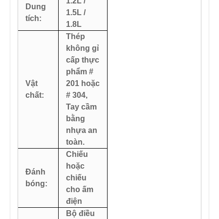
1.2L /
Dung
1.5L /
tích:
1.8L
Thép
không gỉ
cấp thực
phẩm #
Vật
201 hoặc
chất:
# 304,
Tay cầm
bằng
nhựa an
toàn.
Chiếu
hoặc
Đánh
chiếu
bóng:
cho ấm
điện
Bộ điều