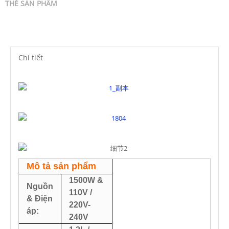
THẺ SẢN PHẨM
Chi tiết
Mô tả sản phẩm
1500W &
Nguồn
110V /
& Điện
220V-
áp:
240V