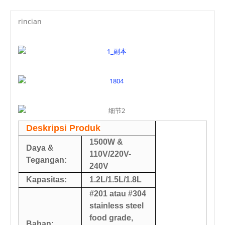
rincian
Deskripsi Produk
1500W &
Daya &
110V/220V-
Tegangan:
240V
Kapasitas:
1.2L/1.5L/1.8L
#201 atau #304
stainless steel
food grade,
Bahan: