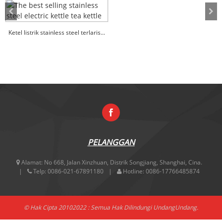
Ketel listrik stainless steel terlaris...
PELANGGAN
Alamat:
No 668, Jalan Xinzhuan, Distrik Songjiang, Shanghai, Cina.
Telp:
0086-021-67891180
Hotline:
0086-17766485874
© Hak Cipta 20102022 : Semua Hak Dilindungi UndangUndang.