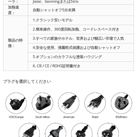
ーラ：
jiatai、tianmingまたはStrix
加熱速
自動シャットオフ5分未満
度：
1.クラシック安いモデル
2.簡単操作、360度回転加熱、
コードレスベース付き
3.すべての家族やホテル、世界および幅広い市場で人気
製品の特
徴：
4.安全な使用、沸騰乾式保護および自動シャットオフ
5.オプションのカラフルな塗装ハウジング
6. CB / CE / ROHS証明書付き
プラグを選択してください