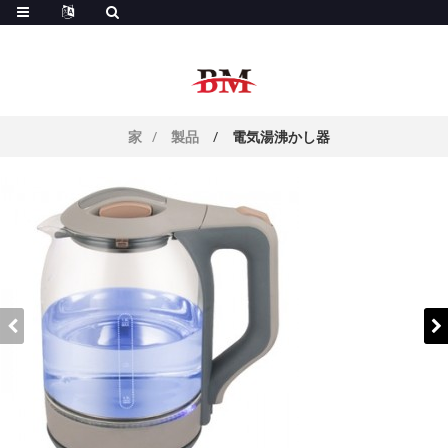
。
家
製品
電気湯沸かし器