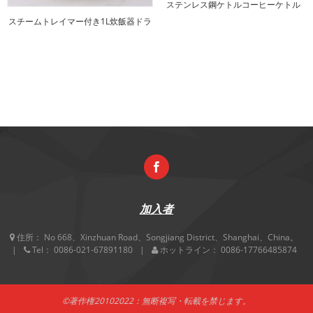
ステンレス鋼ケトルコーヒーケトル
1.0LティーK ..
スチームトレイマー付き1L炊飯器ドラ
ム炊飯器
加入者
住所：
No 668、Xinzhuan Road、Songjiang District、Shanghai、China。
Tel：
0086-021-67891180
ホットライン：
0086-17766485874
©著作権20102022：無断複写・転載を禁じます。