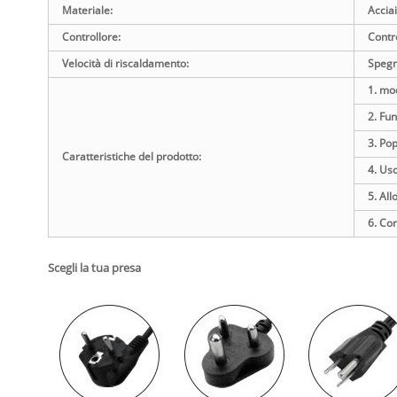
Materiale:
Acciai
Controllore:
Contr
Velocità di riscaldamento:
Spegn
1. mo
2. Fu
3. Po
Caratteristiche del prodotto:
4. Us
5. Al
6. Co
Scegli la tua presa