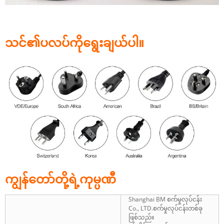
သင်၏ပလပ်ကိုရွေးချယ်ပါ။
ကျွန်တော်တို့ရဲ့ကုမ္ပဏီ
Shanghai BM စက်မှုလုပ်ငန်း
Co., LTD.စက်မှုလုပ်ငန်းတစ်ခု
ဖြစ်သည်။