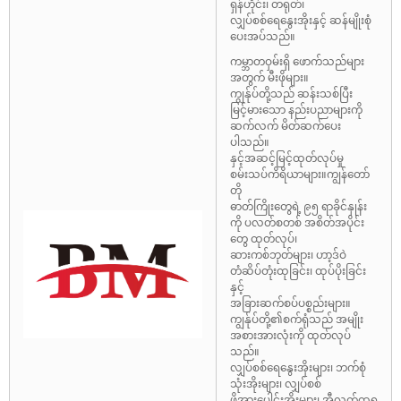
ရှန်ဟိုင်း၊ တရုတ်၊
လျှပ်စစ်ရေနွေးအိုးနှင့် ဆန်မျိုးစုံ
ပေးအပ်သည်။
ကမ္ဘာတဝှမ်းရှိ ဖောက်သည်များ
အတွက် မီးဖိုများ။
ကျွန်ုပ်တို့သည် ဆန်းသစ်ပြီး
မြင့်မားသော နည်းပညာများကို
ဆက်လက် မိတ်ဆက်ပေး
ပါသည်။
နှင့်အဆင့်မြင့်ထုတ်လုပ်မှု
စမ်းသပ်ကိရိယာများ။ကျွန်တော်
တို
ဓာတ်ကြိုးတွေရဲ့ ၉၅ ရာခိုင်နှုန်း
ကို ပလတ်စတစ် အစိတ်အပိုင်း
တွေ ထုတ်လုပ်၊
ဆားကစ်ဘုတ်များ၊ ဟာ့ဒ်ဝဲ
တံဆိပ်တုံးထုခြင်း၊ ထုပ်ပိုးခြင်း
နှင့်
အခြားဆက်စပ်ပစ္စည်းများ။
ကျွန်ုပ်တို့၏စက်ရုံသည် အမျိုး
အစားအားလုံးကို ထုတ်လုပ်
သည်။
လျှပ်စစ်ရေနွေးအိုးများ၊ ဘက်စုံ
သုံးအိုးများ၊ လျှပ်စစ်
ဖိအားပေါင်းအိုးများ၊ အီလက်ထရွ