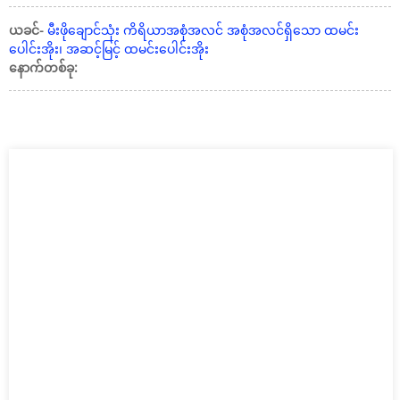
ယခင်-
မီးဖိုချောင်သုံး ကိရိယာအစုံအလင် အစုံအလင်ရှိသော ထမင်း
ပေါင်းအိုး၊ အဆင့်မြင့် ထမင်းပေါင်းအိုး
နောက်တစ်ခု: