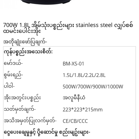
700W 1.8L အိမ်သုံးပစ္စည်းများ stainless steel လျှပ်စစ်
ထမင်းပေါင်းအိုး
အတိုချုံးဖော်ပြချက်-
ကုန်ပစ္စည်းအသေးစိတ်:
မော်ဒယ်-
BM-XS-01
စွမ်းရည်-
1.5L/1.8L/2.2L/2.8L
ပါဝါ-
500W/700W/900W/1000W
အိုးအတွင်းပစ္စည်း
အလူမီနီယံ
သတ်မှတ်ချက်-
223*223*215mm
အသိအမှတ်ပြုလက်မှတ်-
CE/CB/CCC
ငွေပေးချေမှုနှင့် ပို့ဆောင်မှု စည်းမျဥ်းများ-