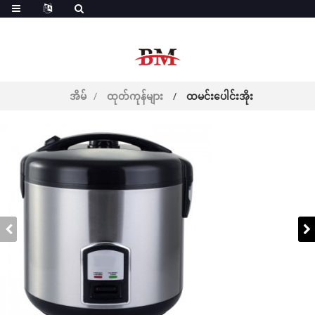
အတတ်ပညာ
အိမ်
ထုတ်ကုန်များ
ထမင်းပေါင်းအိုး