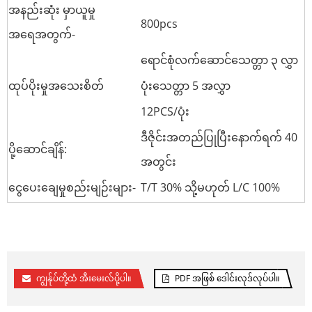
အနည်းဆုံး မှာယူမှု
800pcs
အရေအတွက်-
ရောင်စုံလက်ဆောင်သေတ္တာ ၃ လွှာ
ထုပ်ပိုးမှုအသေးစိတ်
ပုံးသေတ္တာ 5 အလွှာ
12PCS/ပုံး
ဒီဇိုင်းအတည်ပြုပြီးနောက်ရက် 40
ပို့ဆောင်ချိန်:
အတွင်း
ငွေပေးချေမှုစည်းမျဉ်းများ-
T/T 30% သို့မဟုတ် L/C 100%
ကျွန်ုပ်တို့ထံ အီးမေးလ်ပို့ပါ။
PDF အဖြစ် ဒေါင်းလုဒ်လုပ်ပါ။