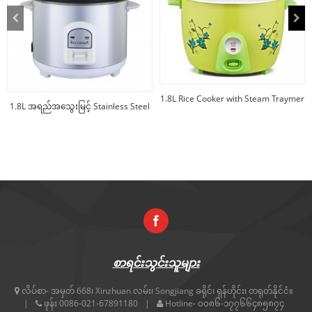
1.8L Rice Cooker with Steam Traymer
1.8L အရည်အသွေးမြင့် Stainless Steel
Drum Rice C...
ထမင်းပေါင်းအိုး e...
စာရင်းသွင်းသူများ
လိပ်စာ-
အမှတ် 668၊ Xinzhuan လမ်း၊ Songjiang ခရိုင်၊ ရှန်ဟိုင်း၊ တရုတ်နိုင်ငံ။
ဖုန်း
0086-021-67891180
Hotline-
၀၀၈၆-၁၇၇၆၆၄၈၅၈၇၄