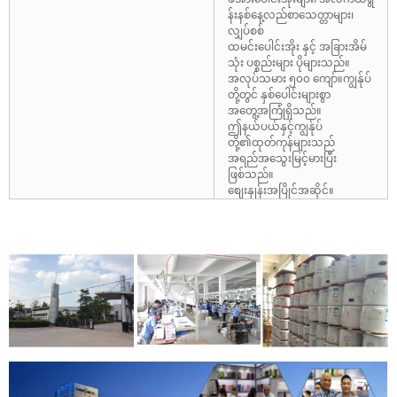
န်းနစ်နေ့လည်စာသေတ္တာများ၊
လျှပ်စစ်
ထမင်းပေါင်းအိုး နှင့် အခြားအိမ်
သုံး ပစ္စည်းများ ပိုများသည်။
အလုပ်သမား ၅၀၀ ကျော်။ကျွန်ုပ်
တို့တွင် နှစ်ပေါင်းများစွာ
အတွေ့အကြုံရှိသည်။
ဤနယ်ပယ်နှင့်ကျွန်ုပ်
တို့၏ထုတ်ကုန်များသည်
အရည်အသွေးမြင့်မားပြီး
ဖြစ်သည်။
စျေးနှုန်းအပြိုင်အဆိုင်။