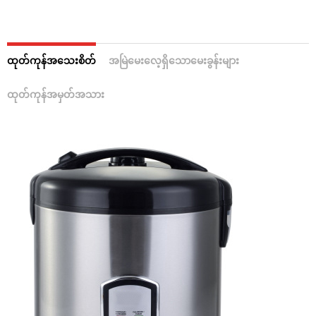
ထုတ်ကုန်အသေးစိတ်
အမြဲမေးလေ့ရှိသောမေးခွန်းများ
ထုတ်ကုန်အမှတ်အသား