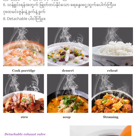
6. သန့်ရှင်းရန်အတွက် ဖြုတ်တပ်နိုင်သော ရေနွေးငွေ့ထွက်ပေါက်ကြီး။
၇။ထမင်းဇွန်းနဲ့ ခွက်နဲ့ ခွက်
8. Detachable ပါဝါကြိုး။