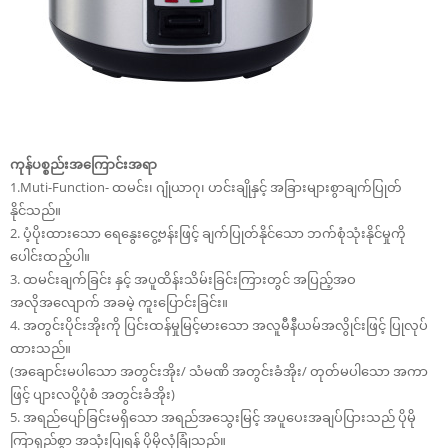
ကုန်ပစ္စည်းအကြောင်းအရာ
1.Muti-Function- ထမင်း၊ ဂျုံယာဂု၊ ဟင်းချိုနှင့် အခြားများစွာချက်ပြုတ်
နိုင်သည်။
2. ပံ့ပိုးထားသော ရေနွေးငွေ့ဗန်းဖြင့် ချက်ပြုတ်နိုင်သော ဘက်စုံသုံးနိုင်မှုကို
ပေါင်းထည့်ပါ။
3. ထမင်းချက်ခြင်း နှင့် အပူထိန်းသိမ်းခြင်းကြားတွင် အပြည့်အဝ
အလိုအလျောက် အခမဲ့ ကူးပြောင်းခြင်း။
4. အတွင်းပိုင်းအိုးကို ပြင်းထန်မှုမြင့်မားသော အလူမီနီယမ်အလွိုင်းဖြင့် ပြုလုပ်
ထားသည်။
(အချောင်းမပါသော အတွင်းအိုး/ သံမဏိ အတွင်းခံအိုး/ တုတ်မပါသော အကာ
ဖြင့် ပျားလပို့ပုံစံ အတွင်းခံအိုး)
5. အရည်ပျော်ခြင်းမရှိသော အရည်အသွေးမြင့် အပူပေးအချပ်ပြားသည် ပိုမို
ကြာရှည်စွာ အသုံးပြုရန် ပိုမိုလုံခြုံသည်။