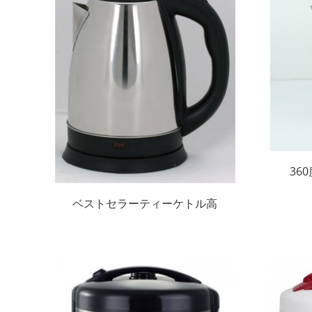
36
電
ベストセラーティーケトル高
速沸騰コードレス電気ジャグ
1.8Lステンレス鋼電気ケトル