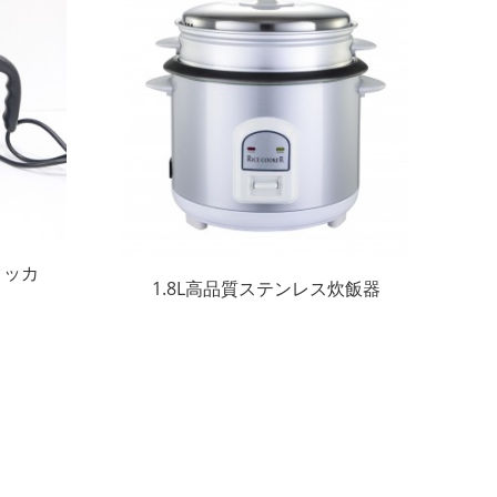
クッカ
1.8L高品質ステンレス炊飯器
気ケト
電気炊飯器