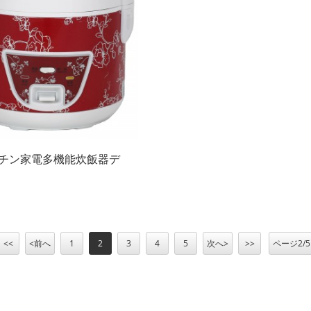
チン家電多機能炊飯器デ
ラックス炊飯器
<<
<前へ
1
2
3
4
5
次へ>
>>
ページ2/5