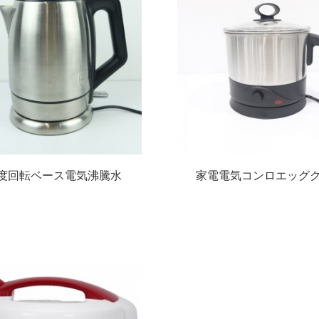
0度回転ベース電気沸騰水
家電電気コンロエッグ
気ジャグ電気水ケトル
ーヌードルクッカー電
ル