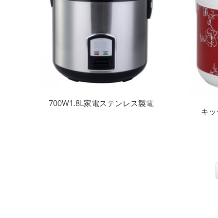
700W1.8L家電ステンレス製電
キッ
気炊飯器